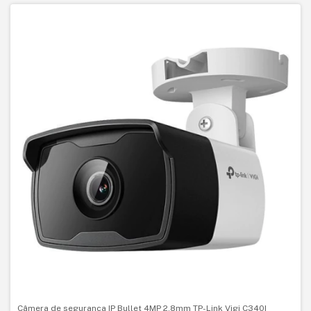
Câmera de segurança IP Bullet 4MP 2.8mm TP-Link Vigi C340I