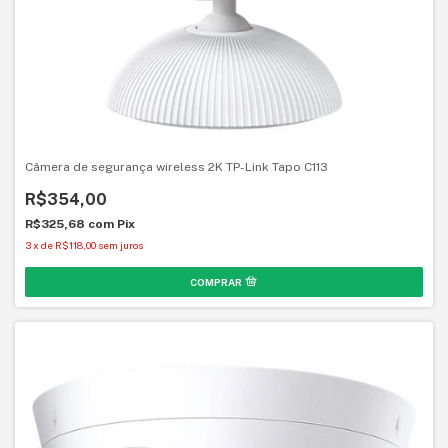
Câmera de segurança wireless 2K TP-Link Tapo C113
R$354,00
R$325,68
com
Pix
3
x
de
R$118,00
sem juros