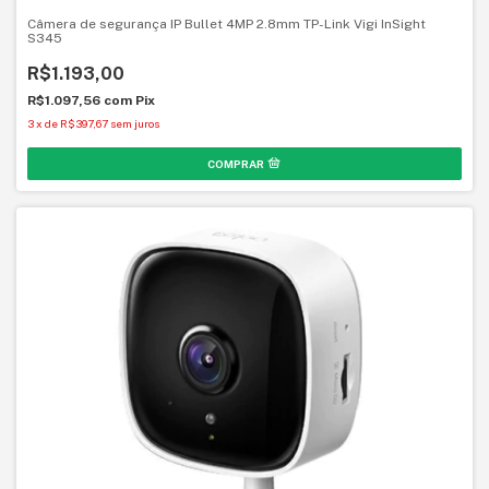
Câmera de segurança IP Bullet 4MP 2.8mm TP-Link Vigi InSight
S345
R$1.193,00
R$1.097,56
com
Pix
3
x
de
R$397,67
sem juros