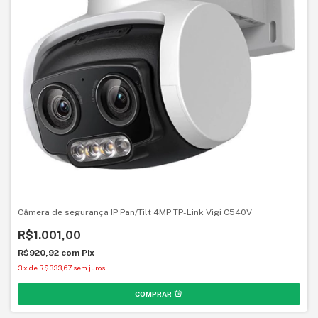
Câmera de segurança IP Pan/Tilt 4MP TP-Link Vigi C540V
R$1.001,00
R$920,92
com
Pix
3
x
de
R$333,67
sem juros