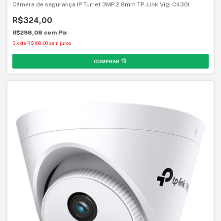
Câmera de segurança IP Turret 3MP 2.8mm TP-Link Vigi C430I
R$324,00
R$298,08
com
Pix
3
x
de
R$108,00
sem juros