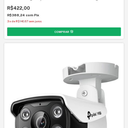
R$422,00
R$388,24
com
Pix
3
x
de
R$140,67
sem juros