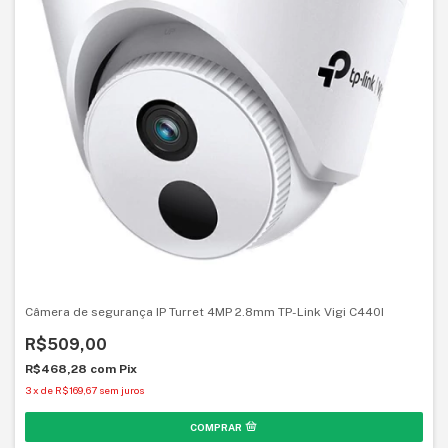
Câmera de segurança IP Turret 4MP 2.8mm TP-Link Vigi C440I
R$509,00
R$468,28
com
Pix
3
x
de
R$169,67
sem juros