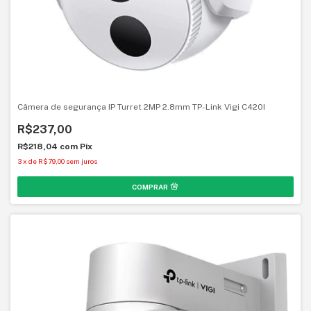
Câmera de segurança IP Turret 2MP 2.8mm TP-Link Vigi C420I
R$237,00
R$218,04
com
Pix
3
x
de
R$79,00
sem juros