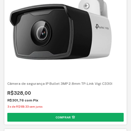
Câmera de segurança IP Bullet 3MP 2.8mm TP-Link Vigi C330I
R$328,00
R$301,76
com
Pix
3
x
de
R$109,33
sem juros