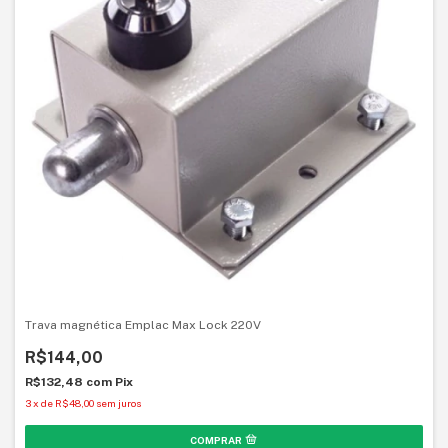
Trava magnética Emplac Max Lock 220V
R$144,00
R$132,48
com
Pix
3
x
de
R$48,00
sem juros