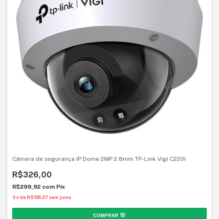
Câmera de segurança IP Dome 2MP 2.8mm TP-Link Vigi C220I
R$326,00
R$299,92
com
Pix
3
x
de
R$108,67
sem juros