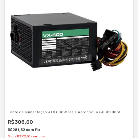
Fonte de alimentação ATX 600W reais Aerocool VX-600 81051
R$306,00
R$281,52
com
Pix
3
x
de
R$102,00
sem juros