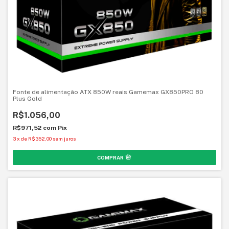
Fonte de alimentação ATX 850W reais Gamemax GX850PRO 80
Plus Gold
R$1.056,00
R$971,52
com
Pix
3
x
de
R$352,00
sem juros