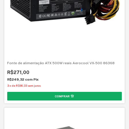
Fonte de alimentação ATX 500W reais Aerocool VX-500 86368
R$271,00
R$249,32
com
Pix
3
x
de
R$90,33
sem juros