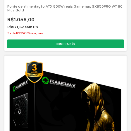
Fonte de alimentação ATX 850W reais Gamemax GX850PRO WT 80
Plus Gold
R$1.056,00
R$971,52
com
Pix
3
x
de
R$352,00
sem juros