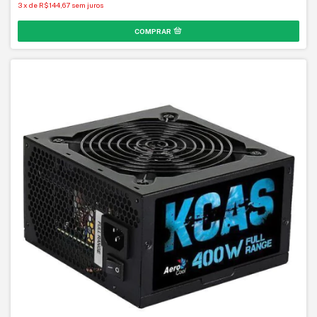
3
x
de
R$144,67
sem juros