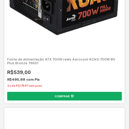
Fonte de alimentação ATX 700W reais Aerocool KCAS-700W 80
Plus Bronze 79601
R$539,00
R$495,88
com
Pix
3
x
de
R$179,67
sem juros