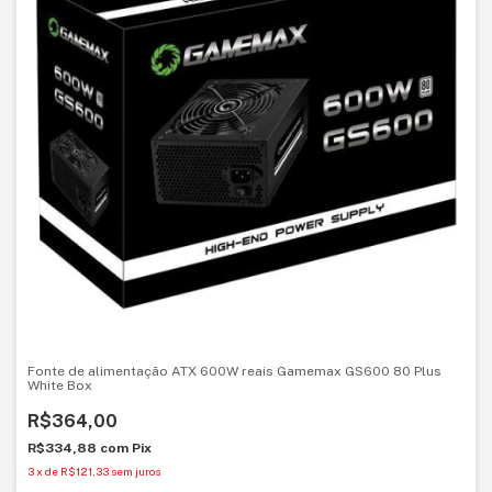
Fonte de alimentação ATX 600W reais Gamemax GS600 80 Plus
White Box
R$364,00
R$334,88
com
Pix
3
x
de
R$121,33
sem juros