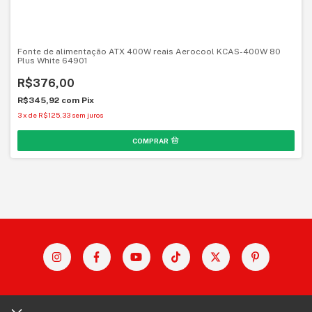
Fonte de alimentação ATX 400W reais Aerocool KCAS-400W 80
Plus White 64901
R$376,00
R$345,92
com
Pix
3
x
de
R$125,33
sem juros