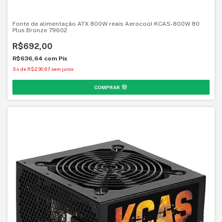
Fonte de alimentação ATX 800W reais Aerocool KCAS-800W 80
Plus Bronze 79602
R$692,00
R$636,64
com
Pix
3
x
de
R$230,67
sem juros