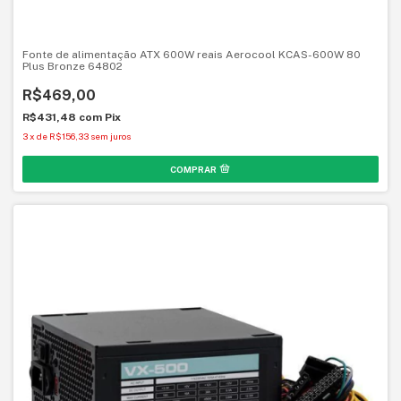
Fonte de alimentação ATX 600W reais Aerocool KCAS-600W 80
Plus Bronze 64802
R$469,00
R$431,48
com
Pix
3
x
de
R$156,33
sem juros