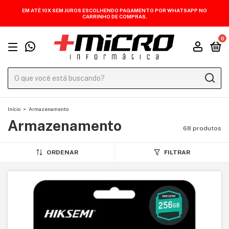
EM ATÉ 10X SEM JUROS ESCOLHENDO PAGAMENTO POR WHATSAPP NO
CARRINHO DE COMPRAS.
0
Início
>
Armazenamento
Armazenamento
68 produtos
ORDENAR
FILTRAR