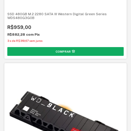
SSD 480GB M.2 2280 SATA III Western Digital Green Series
WDS480G3G0B
R$959,00
R$882,28
com
Pix
3
x
de
R$319,67
sem juros