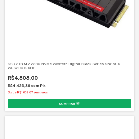
SSD 2TB M.2 2280 NVMe Western Digital Black Series SN850X
WDS200T2XHE
R$4.808,00
R$4.423,36
com
Pix
3
x
de
R$1.602,67
sem juros