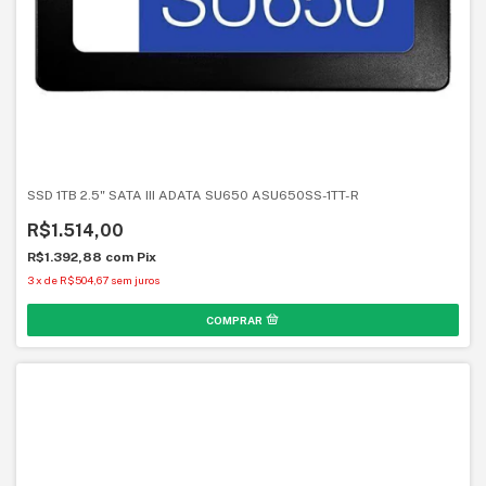
SSD 1TB 2.5" SATA III ADATA SU650 ASU650SS-1TT-R
R$1.514,00
R$1.392,88
com
Pix
3
x
de
R$504,67
sem juros