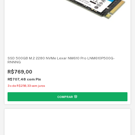
SSD 500GB M.2 2280 NVMe Lexar NM610 Pro LNM610P500G-
RNNNG
R$769,00
R$707,48
com
Pix
3
x
de
R$256,33
sem juros