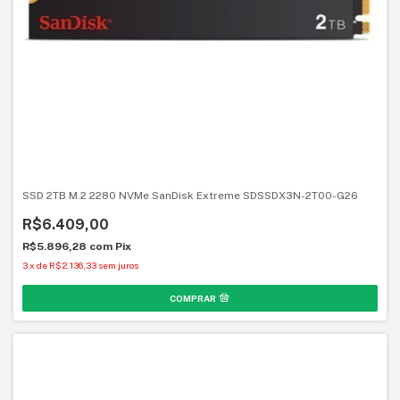
SSD 2TB M.2 2280 NVMe SanDisk Extreme SDSSDX3N-2T00-G26
R$6.409,00
R$5.896,28
com
Pix
3
x
de
R$2.136,33
sem juros