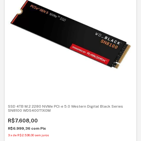
SSD 4TB M.2 2280 NVMe PCI-e 5.0 Western Digital Black Series
SN8100 WDS400T1X0M
R$7.608,00
R$6.999,36
com
Pix
3
x
de
R$2.536,00
sem juros