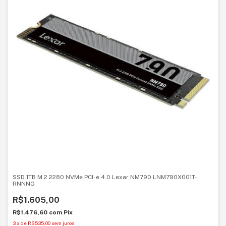
SSD 1TB M.2 2280 NVMe PCI-e 4.0 Lexar NM790 LNM790X001T-
RNNNG
R$1.605,00
R$1.476,60
com
Pix
3
x
de
R$535,00
sem juros