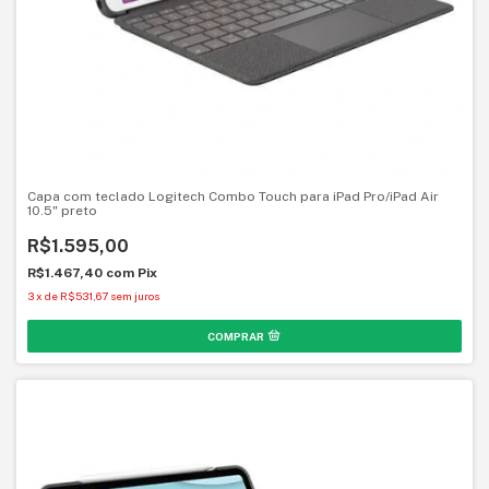
Capa com teclado Logitech Combo Touch para iPad Pro/iPad Air
10.5" preto
R$1.595,00
R$1.467,40
com
Pix
3
x
de
R$531,67
sem juros