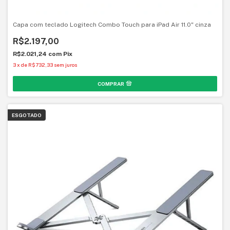
Capa com teclado Logitech Combo Touch para iPad Air 11.0" cinza
R$2.197,00
R$2.021,24
com
Pix
3
x
de
R$732,33
sem juros
ESGOTADO