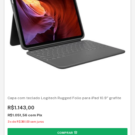
Capa com teclado Logitech Rugged Folio para iPad 10.9" grafite
R$1.143,00
R$1.051,56
com
Pix
3
x
de
R$381,00
sem juros