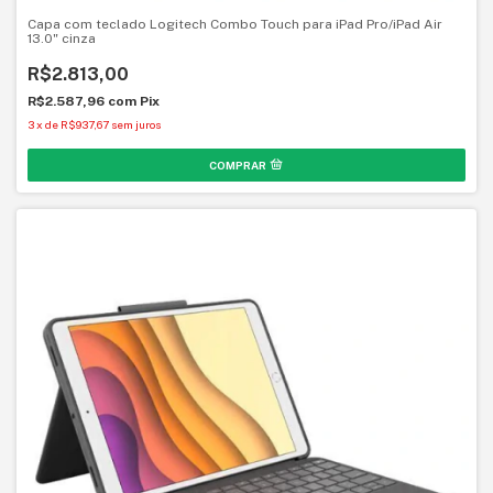
Capa com teclado Logitech Combo Touch para iPad Pro/iPad Air
13.0" cinza
R$2.813,00
R$2.587,96
com
Pix
3
x
de
R$937,67
sem juros