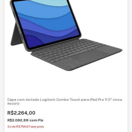
Capa com teclado Logitech Combo Touch para iPad Pro 11.0" cinza
escuro
R$2.264,00
R$2.082,88
com
Pix
3
x
de
R$754,67
sem juros