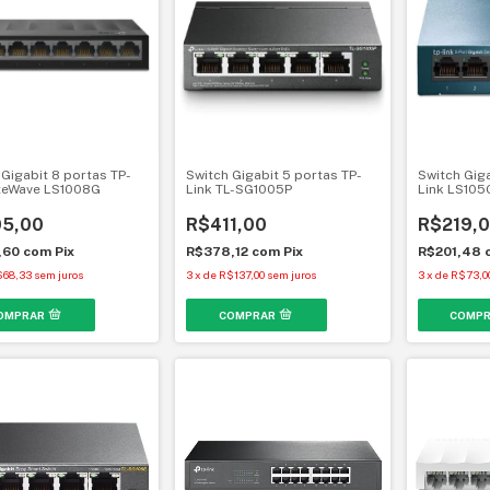
 Gigabit 8 portas TP-
Switch Gigabit 5 portas TP-
Switch Giga
iteWave LS1008G
Link TL-SG1005P
Link LS105
5,00
R$411,00
R$219,
,60
com
Pix
R$378,12
com
Pix
R$201,48
$68,33
sem juros
3
x
de
R$137,00
sem juros
3
x
de
R$73,0