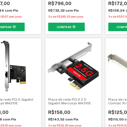
Fi 6
7,00
R$796,00
R$172,
,44
com
Pix
R$732,32
com
Pix
R$158,24
$35,67
sem juros
3
x
de
R$265,33
sem juros
3
x
de
R$57,3
de rede PCI-E Gigabit
Placa de rede PCI-E 2.5
Placa de re
sys MA210E
Gigabit Mercusys MA310E
Comtac X1 
,00
R$156,00
R$125,
76
com
Pix
R$143,52
com
Pix
R$115,00
c
$26,00
sem juros
3
x
de
R$52,00
sem juros
3
x
de
R$41,6