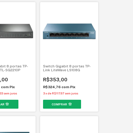
bit 8 portas TP-
Switch Gigabit 8 portas TP-
 TL-SG2210P
Link LiteWave LS108G
,00
R$353,00
6
com
Pix
R$324,76
com
Pix
33
sem juros
3
x
de
R$117,67
sem juros