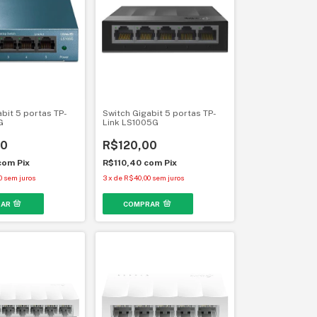
bit 5 portas TP-
Switch Gigabit 5 portas TP-
G
Link LS1005G
00
R$120,00
com
Pix
R$110,40
com
Pix
0
sem juros
3
x
de
R$40,00
sem juros