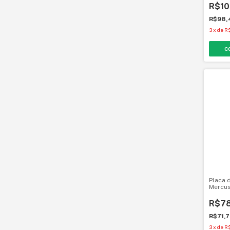
R$10
R$98
3
x
de
R
Placa 
Mercu
R$78
R$71,
3
x
de
R