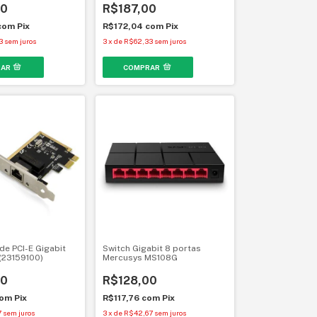
00
R$187,00
com
Pix
R$172,04
com
Pix
3
sem juros
3
x
de
R$62,33
sem juros
de PCI-E Gigabit
Switch Gigabit 8 portas
(23159100)
Mercusys MS108G
00
R$128,00
om
Pix
R$117,76
com
Pix
7
sem juros
3
x
de
R$42,67
sem juros