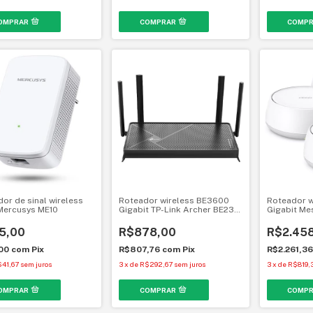
dor de sinal wireless
Roteador wireless BE3600
Roteador w
Mercusys ME10
Gigabit TP-Link Archer BE230
Gigabit Me
Dual Band Wi-Fi 7 EasyMesh
BE22 (3-Pac
7
5,00
R$878,00
R$2.45
,00
com
Pix
R$807,76
com
Pix
R$2.261,3
41,67
sem juros
3
x
de
R$292,67
sem juros
3
x
de
R$819,