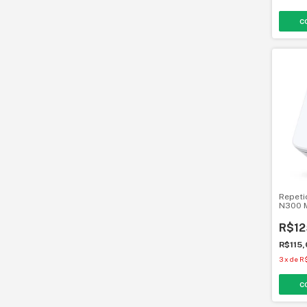
Repeti
N300 
R$12
R$115
3
x
de
R$