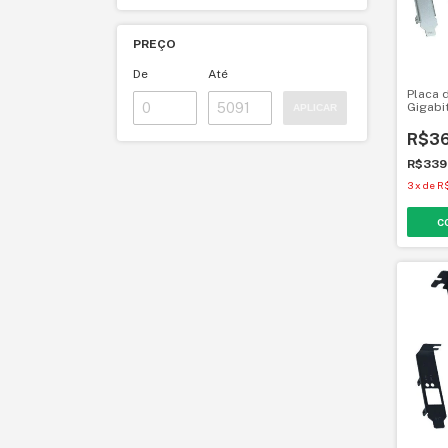
PREÇO
De
Até
Placa d
Gigabi
APLICAR
SFP10G
R$36
R$339
3
x
de
R$