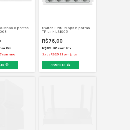
100Mbps 8 portas
Switch 10/100Mbps 5 portas
1008
TP-Link LS1005
0
R$76,00
om
Pix
R$69,92
com
Pix
7
sem juros
3
x
de
R$25,33
sem juros