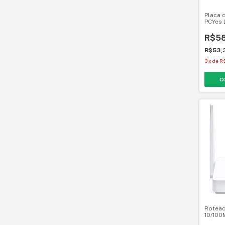
Placa 
PCYes 
R$58
R$53,
3
x
de
R$
Rotead
10/100
MW301R