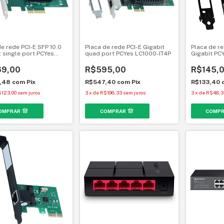
e rede PCI-E SFP 10.0
Placa de rede PCI-E Gigabit
Placa de re
t single port PCYes
quad port PCYes LC1000-IT4P
Gigabit PC
1P
9,00
R$595,00
R$145,
,48
com
Pix
R$547,40
com
Pix
R$133,40
123,00
sem juros
3
x
de
R$198,33
sem juros
3
x
de
R$48,3