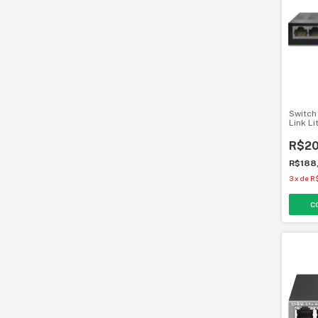
Switch
Link L
R$20
R$188
3
x
de
R