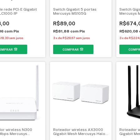
de rede PCI-E Gigabit
Switch Gigabit 5 portas
Switch Gig
LC1000-1P
Mercusys MS105G
Mercusys 
,00
R$89,00
R$674,
36
com
Pix
R$81,88
com
Pix
R$620,08
19,33
sem juros
3
x
de
R$29,67
sem juros
3
x
de
R$224,
or wireless N300
Roteador wireless AX3000
Roteador w
Mbps Mercusys
Gigabit Mesh Mercusys Halo
Gigabit M
 Wi-Fi 4
H80X (2-Pack) Dual Band Wi-
Dual Band 