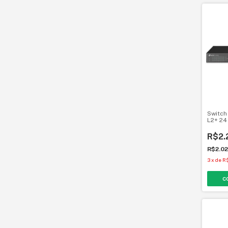
Switch
L2+ 24
JetStr
R$2.
R$2.0
3
x
de
R