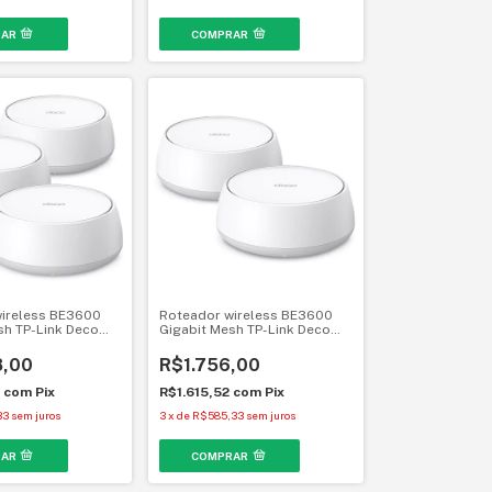
ireless BE3600
Roteador wireless BE3600
sh TP-Link Deco
Gigabit Mesh TP-Link Deco
k) Dual Band Wi-Fi
BE22 (2-Pack) Dual Band Wi-Fi
7
8,00
R$1.756,00
6
com
Pix
R$1.615,52
com
Pix
33
sem juros
3
x
de
R$585,33
sem juros