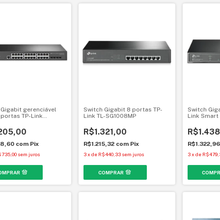
 Gigabit gerenciável
Switch Gigabit 8 portas TP-
Switch Giga
 portas TP-Link
Link TL-SG1008MP
Link Smart
eam TL-SG3428
205,00
R$1.321,00
R$1.438
28,60
com
Pix
R$1.215,32
com
Pix
R$1.322,9
$735,00
sem juros
3
x
de
R$440,33
sem juros
3
x
de
R$479,