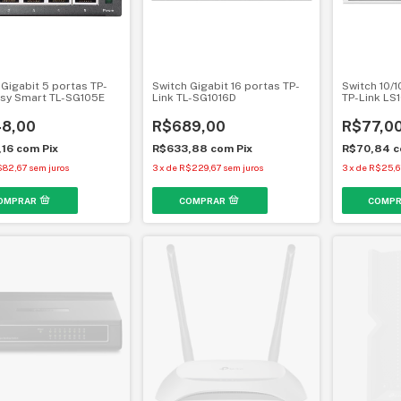
 Gigabit 5 portas TP-
Switch Gigabit 16 portas TP-
Switch 10/
asy Smart TL-SG105E
Link TL-SG1016D
TP-Link LS
8,00
R$689,00
R$77,0
,16
com
Pix
R$633,88
com
Pix
R$70,84
c
$82,67
sem juros
3
x
de
R$229,67
sem juros
3
x
de
R$25,6