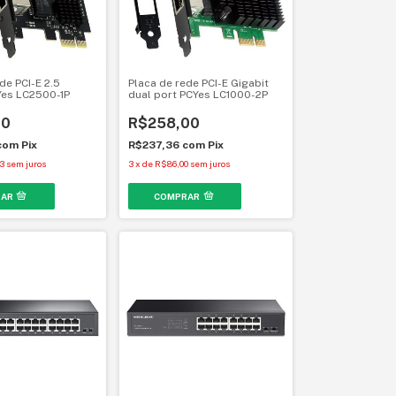
de PCI-E 2.5
Placa de rede PCI-E Gigabit
Yes LC2500-1P
dual port PCYes LC1000-2P
00
R$258,00
com
Pix
R$237,36
com
Pix
3
sem juros
3
x
de
R$86,00
sem juros