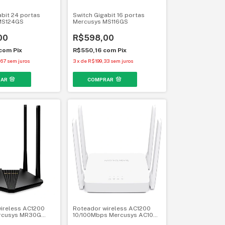
abit 24 portas
Switch Gigabit 16 portas
MS124GS
Mercusys MS116GS
00
R$598,00
com
Pix
R$550,16
com
Pix
67
sem juros
3
x
de
R$199,33
sem juros
ireless AC1200
Roteador wireless AC1200
ercusys MR30G
10/100Mbps Mercusys AC10
Wi-Fi 5 EasyMesh
Wi-Fi 5