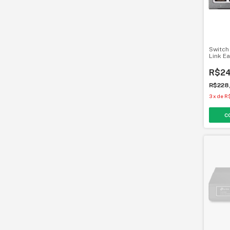
Switch
Link E
R$24
R$228
3
x
de
R