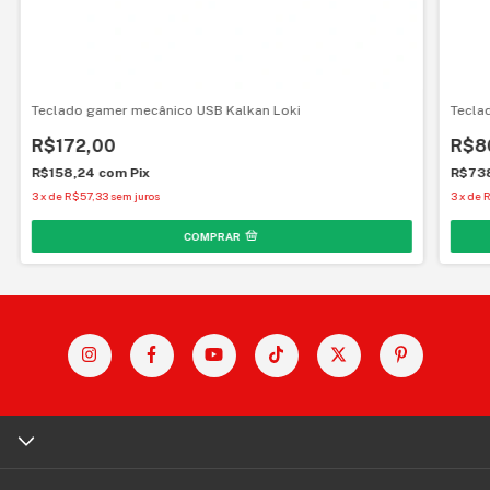
Teclado gamer mecânico USB Kalkan Loki
Tecla
R$172,00
R$8
R$158,24
com
Pix
R$73
3
x
de
R$57,33
sem juros
3
x
de
R