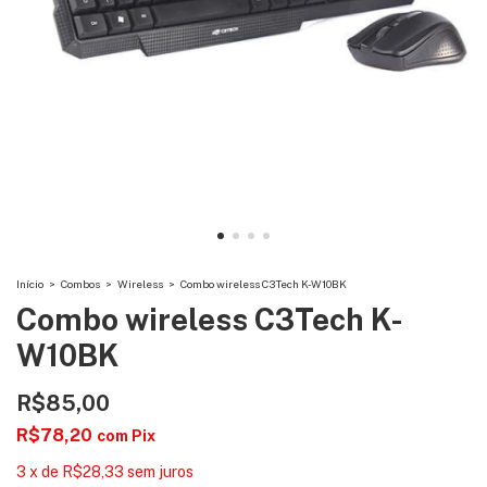
Início
>
Combos
>
Wireless
>
Combo wireless C3Tech K-W10BK
Combo wireless C3Tech K-
W10BK
R$85,00
R$78,20
com
Pix
3
x
de
R$28,33
sem juros