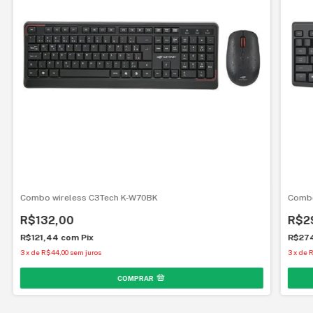
Combo wireless C3Tech K-W70BK
Combo
R$132,00
R$2
R$121,44
com
Pix
R$27
3
x
de
R$44,00
sem juros
3
x
de
R