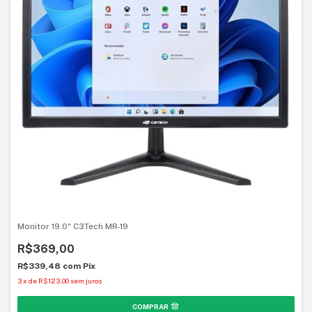
Monitor 19.0" C3Tech MR-19
R$369,00
R$339,48
com
Pix
3
x
de
R$123,00
sem juros