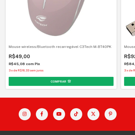
Mouse wireless/Bluetooth recarregável C3Tech M-BT40PK
Mouse
R$49,00
R$9
R$45,08
com
Pix
R$84
3
x
de
R$16,33
sem juros
3
x
de
R