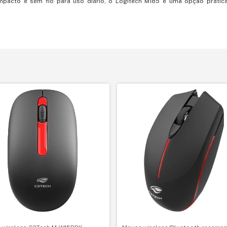
pacto e sem fio para uso diário, o Logitech M185 é uma opção prátic