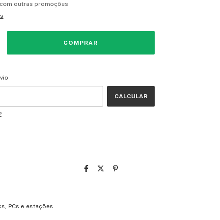
 com outras promoções
es
CEP:
ALTERAR CEP
vio
CALCULAR
P
s, PCs e estações