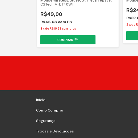
 K-W20BK
Mouse wireless/Bluetooth recarregável
Mouse
C3Tech M-BT40WH
R$2
R$49,00
R$22
R$45,08
com
Pix
2
x
de
R
3
x
de
R$16,33
sem juros
Início
Como Comprar
Segurança
Trocas e Devoluções