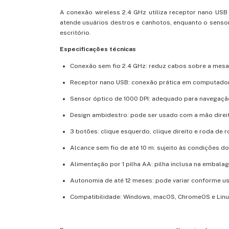
A conexão wireless 2.4 GHz utiliza receptor nano US
atende usuários destros e canhotos, enquanto o sensor
escritório.
Especificações técnicas
Conexão sem fio 2.4 GHz: reduz cabos sobre a mesa
Receptor nano USB: conexão prática em computador
Sensor óptico de 1000 DPI: adequado para navegação
Design ambidestro: pode ser usado com a mão direi
3 botões: clique esquerdo, clique direito e roda de r
Alcance sem fio de até 10 m: sujeito às condições d
Alimentação por 1 pilha AA: pilha inclusa na embala
Autonomia de até 12 meses: pode variar conforme u
Compatibilidade: Windows, macOS, ChromeOS e Linu