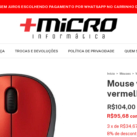
 SEM JUROS ESCOLHENDO PAGAMENTO POR WHATSAPP NO CARRINHO 
ÇA
TROCAS E DEVOLUÇÕES
POLÍTICA DE PRIVACIDADE
QUEM 
Início
>
Mouses
>
Mouse 
vermel
R$104,00
R$95,68
co
3
x
de
R$34,6
8% de descont