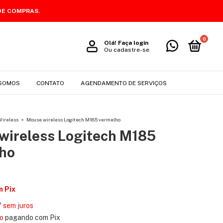
DE COMPRAS.
0
Olá!
Faça login
Ou cadastre-se
SOMOS
CONTATO
AGENDAMENTO DE SERVIÇOS
Wireless
>
Mouse wireless Logitech M185 vermelho
wireless Logitech M185
ho
m
Pix
7
sem juros
o
pagando com Pix