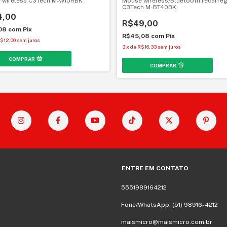
 wireless C3Tech M-W15RBK
Mouse wireless/Bluetooth recarreg
C3Tech M-BT40BK
4,00
R$49,00
,08
com
Pix
R$45,08
com
Pix
$12,00
sem juros
3
x
de
R$16,33
sem juros
ENTRE EM CONTATO
5551989164212
Fone/WhatsApp: (51) 98916-4212
maismicro@maismicro.com.br