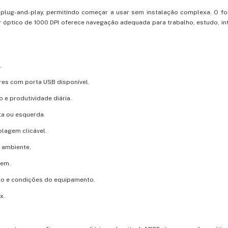
B plug-and-play, permitindo começar a usar sem instalação complexa. O f
 óptico de 1000 DPI oferece navegação adequada para trabalho, estudo, int
.
es com porta USB disponível.
 e produtividade diária.
ta ou esquerda.
olagem clicável.
o ambiente.
gem.
so e condições do equipamento.
x.