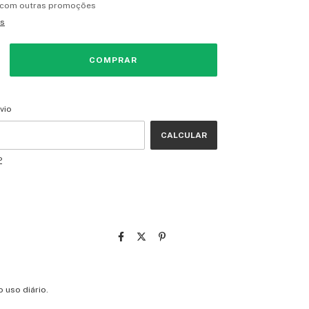
 com outras promoções
es
CEP:
ALTERAR CEP
vio
CALCULAR
P
 uso diário.