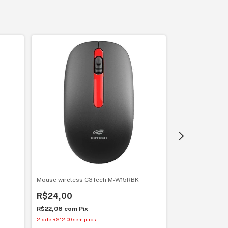
Mouse wireless C3Tech M-W15RBK
Mouse wireless/
OEX MS-603 br
R$24,00
R$79,00
R$22,08
com
Pix
2
x
de
R$12,00
sem juros
R$72,68
com
Pi