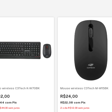
 wireless C3Tech K-W70BK
Mouse wireless C3Tech M-W15BK
32,00
R$24,00
,44
com
Pix
R$22,08
com
Pix
$44,00
sem juros
2
x
de
R$12,00
sem juros