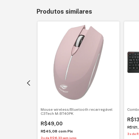
Produtos similares
K-W10BK
Mouse wireless/Bluetooth recarregável
Combo
C3Tech M-BT40PK
R$1
R$49,00
R$121
R$45,08
com
Pix
3
x
de
R
3
x
de
R$16,33
sem juros