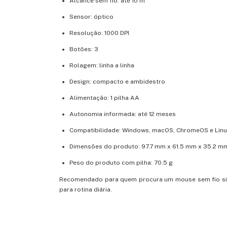
Alcance sem fio: até 10 m
Sensor: óptico
Resolução: 1000 DPI
Botões: 3
Rolagem: linha a linha
Design: compacto e ambidestro
Alimentação: 1 pilha AA
Autonomia informada: até 12 meses
Compatibilidade: Windows, macOS, ChromeOS e Lin
Dimensões do produto: 97.7 mm x 61.5 mm x 35.2 m
Peso do produto com pilha: 70.5 g
Recomendado para quem procura um mouse sem fio sim
para rotina diária.