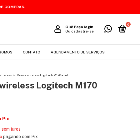
DE COMPRAS.
0
Olá!
Faça login
Ou cadastre-se
SOMOS
CONTATO
AGENDAMENTO DE SERVIÇOS
Wireless
>
Mouse wireless Logitech M170 azul
wireless Logitech M170
m
Pix
3
sem juros
o
pagando com Pix