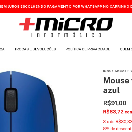
 SEM JUROS ESCOLHENDO PAGAMENTO POR WHATSAPP NO CARRINHO 
ÇA
TROCAS E DEVOLUÇÕES
POLÍTICA DE PRIVACIDADE
QUEM 
Início
>
Mouses
>
Mouse 
azul
R$91,00
R$83,72
co
3
x
de
R$30,3
8% de descont