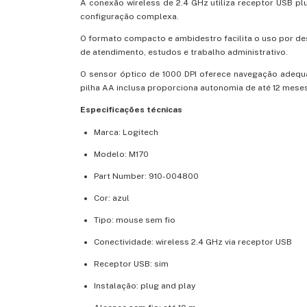
A conexão wireless de 2.4 GHz utiliza receptor USB 
configuração complexa.
O formato compacto e ambidestro facilita o uso por d
de atendimento, estudos e trabalho administrativo.
O sensor óptico de 1000 DPI oferece navegação adequad
pilha AA inclusa proporciona autonomia de até 12 mese
Especificações técnicas
Marca: Logitech
Modelo: M170
Part Number: 910-004800
Cor: azul
Tipo: mouse sem fio
Conectividade: wireless 2.4 GHz via receptor USB
Receptor USB: sim
Instalação: plug and play