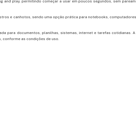
plug and play, permitindo começar a usar em poucos segundos, sem paream
estros e canhotos, sendo uma opção prática para notebooks, computadore
a para documentos, planilhas, sistemas, internet e tarefas cotidianas. A
s, conforme as condições de uso.