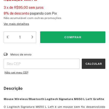
3
x
de
R$95,00
sem juros
8% de desconto
pagando com Pix
Não acumulável com outras promoções
Ver mais detalhes
Entregas para o CEP:
ALTERAR CEP
Meios de envio
CALCULAR
Não sei meu CEP
Descrição
Mouse Wireless/Bluetooth Logitech Signature M650 L Left Grafite
O Logitech Signature M650 L Left é um mouse sem fio desenvolvido