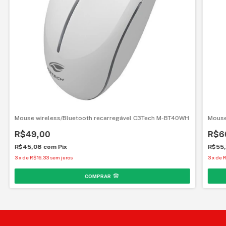
Mouse wireless/Bluetooth recarregável C3Tech M-BT40WH
Mouse
R$49,00
R$6
R$45,08
com
Pix
R$55
3
x
de
R$16,33
sem juros
3
x
de
R