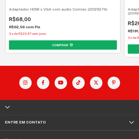
Adaptador HDMI x VGA com audio Comtac (22129274)
Adapt
(2011
R$68,00
R$2
R$62,56
com
Pix
R$191
3
x
de
R$22,67
sem juros
3
x
de
R
ENTRE EM CONTATO